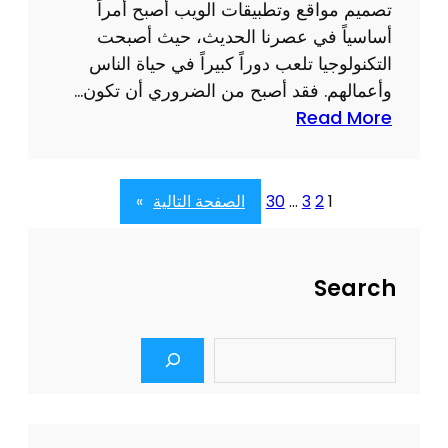
ق
تصميم مواقع وتطبيقات الويب أصبح أمراً
:
م
أساسياً في عصرنا الحديث، حيث أصبحت
ا
ي
التكنولوجيا تلعب دوراً كبيراً في حياة الناس
ل
ة
وأعمالهم. فقد أصبح من الضروري أن تكون…
ح
:
Read More
ل
أ
ا
ه
ل
م
1
2
3
…
30
الصفحة التالية
»
أ
ي
م
ة
ث
ت
Search
ل
ص
ل
م
ت
S
ي
e
ط
م
a
و
r
م
ي
c
و