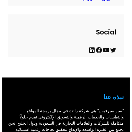
ل
ح
د
ي
Social
ث
ت
ي
ف
ل
و
و
ي
ي
ي
ت
س
ن
ت
ي
ب
ك
ر
و
و
د
نبذه عنا
ب
ك
إ
ن
“سيو سيرفيس” هي شركة رائدة في مجال برمجة المواقع
والتطبيقات والخدمات الرقمية والتسويق الإلكتروني تقدم حلولًا
متكاملة للشركات والعلامات التجارية في السعودية ودول الخليج. نحن
نجمع بين الخبرة الواسعة والإبداع لتحقيق نجاحات رقمية استثنائية