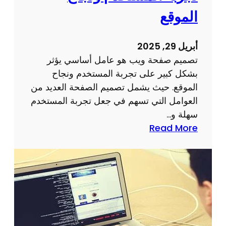
ر
ك
الموقع
ق
ت
م
ر
أبريل 29, 2025
ي
و
تصميم صفحة ويب هو عامل أساسي يؤثر
ن
بشكل كبير على تجربة المستخدم ونجاح
ي
الموقع. حيث يشمل تصميم الصفحة العديد من
ة
العوامل التي تسهم في جعل تجربة المستخدم
ل
سهلة و…
ن
:
Read More
ج
ت
ا
أ
ح
ث
ا
ي
ل
ر
أ
ت
ع
ص