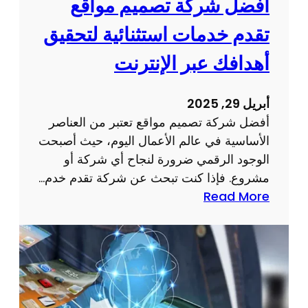
أفضل شركة تصميم مواقع
م
ر
و
تقدم خدمات استثنائية لتحقيق
ن
ق
ت
أهدافك عبر الإنترنت
ع
:
ا
أ
ل
أبريل 29, 2025
س
ك
أفضل شركة تصميم مواقع تعتبر من العناصر
ر
ت
الأساسية في عالم الأعمال اليوم، حيث أصبحت
ا
ر
الوجود الرقمي ضرورة لنجاح أي شركة أو
ر
و
مشروع. فإذا كنت تبحث عن شركة تقدم خدم…
و
ن
:
Read More
ن
ي
أ
ص
ا
ف
ا
ل
ض
ئ
خ
ل
ح
ا
ش
ل
ص
ر