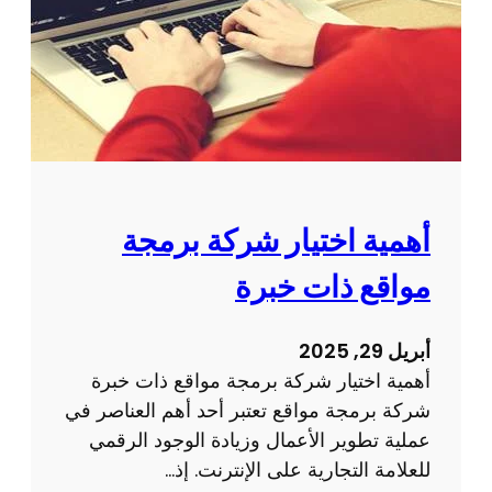
م
م
ا
ي
ل
م
ا
ص
ل
ف
إ
ح
ل
ة
ك
و
أهمية اختيار شركة برمجة
ت
ي
ر
مواقع ذات خبرة
ب
و
ع
ن
ل
أبريل 29, 2025
ي
ى
أهمية اختيار شركة برمجة مواقع ذات خبرة
ة
ت
شركة برمجة مواقع تعتبر أحد أهم العناصر في
ج
عملية تطوير الأعمال وزيادة الوجود الرقمي
ر
للعلامة التجارية على الإنترنت. إذ…