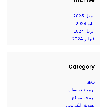
Archive
ف
ب
ي
ت
ع
أبريل 2025
ك
ص
ا
مايو 2024
ر
ر
أبريل 2024
ا
فبراير 2024
ل
ت
ك
ن
و
Category
ل
و
SEO
ج
برمجة تطبيقات
ي
برمجة مواقع
ا
ا
تسويق الكتروني