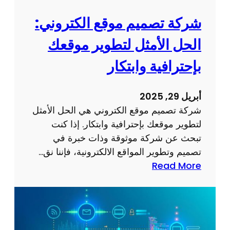
ع
ق
إ
شركة تصميم موقع الكتروني:
ي
ل
ق
الحل الأمثل لتطوير موقعك
ك
أ
ت
بإحترافية وابتكار
ه
ر
د
و
ا
أبريل 29, 2025
ن
ف
شركة تصميم موقع الكتروني هي الحل الأمثل
ي
ك
لتطوير موقعك بإحترافية وابتكار. إذا كنت
ج
ع
تبحث عن شركة موثوقة وذات خبرة في
ذ
ب
تصميم وتطوير المواقع الالكترونية، فإننا نق…
ا
ر
:
Read More
ب
ا
ش
و
ل
ر
ف
إ
ك
ع
ن
ة
ا