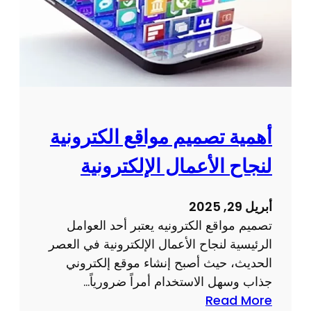
ي
م
و
ت
ط
و
ي
أهمية تصميم مواقع الكترونية
ر
لنجاح الأعمال الإلكترونية
م
و
ا
أبريل 29, 2025
ق
تصميم مواقع الكترونيه يعتبر أحد العوامل
ع
الرئيسية لنجاح الأعمال الإلكترونية في العصر
ا
الحديث، حيث أصبح إنشاء موقع إلكتروني
ل
جذاب وسهل الاستخدام أمراً ضرورياً…
ك
:
Read More