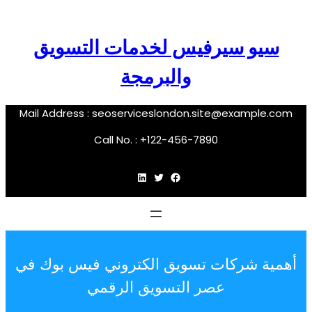
سيو سيرفيس لخدمات التسويق
والبرمجة
Mail Address :
seoserviceslondon.site@example.com
Call No. : +122-456-7890
فيسبوك
تويتر
لينكد إن
أهمية شركات تسويق الكتروني فيس بوك في
عصر التسويق الرقمي