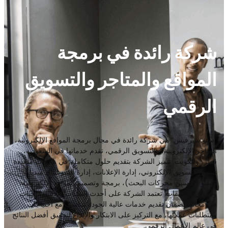
شركة رائدة في برمجة
المواقع والمتاجر والتسويق
الرقمي
“سيو سيرفيس” هي شركة رائدة في مجال برمجة المواقع الإلكترونية،
المتاجر الإلكترونية، والتسويق الرقمي، تقدم خدماتها في السعودية،
قطر، والكويت. تتميز الشركة بتقديم حلول متكاملة في مجالات متعددة
تشمل التسويق الإلكتروني، إدارة الإعلانات، إدارة السوشيال ميديا،
السيو (تحسين محركات البحث)، برمجة وتصميم المواقع الإلكترونية،
وتطوير التطبيقات. تعتمد الشركة على أحدث التقنيات والاستراتيجيات
في مجالها لضمان تقديم خدمات عالية الجودة تتناسب مع احتياجات
ومتطلبات عملائها، مع التركيز على الابتكار والإبداع لتحقيق أفضل النتائج
في عالم الأعمال الرقمي.