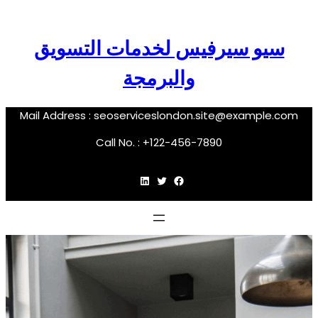
تخطى
إلى
سيو سيرفيس لخدمات التسويق
المحتوى
والبرمجة
Mail Address :
seoserviceslondon.site@example.com
Call No. : +122-456-7890
فيسبوك
تويتر
لينكد إن