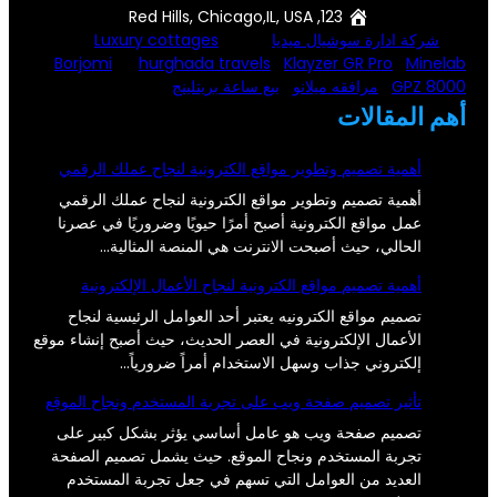
123, Red Hills, Chicago,IL, USA
شركة ادارة سوشيال ميديا
Luxury cottages
Borjomi
hurghada travels
Klayzer GR Pro
Minelab
GPZ 8000
مرافقه ميلانو
بيع ساعة بريتلينج
أهم المقالات
أهمية تصميم وتطوير مواقع الكترونية لنجاح عملك الرقمي
أهمية تصميم وتطوير مواقع الكترونية لنجاح عملك الرقمي
عمل مواقع الكترونية أصبح أمرًا حيويًا وضروريًا في عصرنا
الحالي، حيث أصبحت الانترنت هي المنصة المثالية…
أهمية تصميم مواقع الكترونية لنجاح الأعمال الإلكترونية
تصميم مواقع الكترونيه يعتبر أحد العوامل الرئيسية لنجاح
الأعمال الإلكترونية في العصر الحديث، حيث أصبح إنشاء موقع
إلكتروني جذاب وسهل الاستخدام أمراً ضرورياً…
تأثير تصميم صفحة ويب على تجربة المستخدم ونجاح الموقع
تصميم صفحة ويب هو عامل أساسي يؤثر بشكل كبير على
تجربة المستخدم ونجاح الموقع. حيث يشمل تصميم الصفحة
العديد من العوامل التي تسهم في جعل تجربة المستخدم