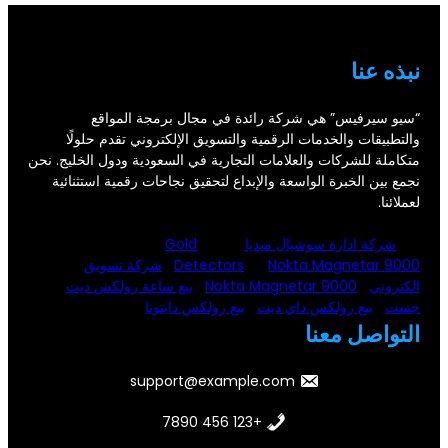
نبذه عنا
“سيو سيرفيس” هي شركة رائدة في مجال برمجة المواقع
والتطبيقات والخدمات الرقمية والتسويق الإلكتروني تقدم حلولًا
متكاملة للشركات والعلامات التجارية في السعودية ودول الخليج. نحن
نجمع بين الخبرة الواسعة والإبداع لتحقيق نجاحات رقمية استثنائية
لعملائنا.
شركة ادارة سوشيال ميديا
Gold
Nokta Magnetar 9000
Detectors
شركة تسويق
الكتروني
Nokta Magnetar 9000
بيع ساعة رولكس ديت
جست
بيع رولكس داي ديت
بيع رولكس دايتونا
التواصل معنا
support@example.com
+123 456 7890