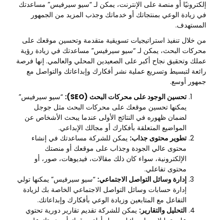
إلكترونيًا أو منصة على الإنترنت، يمكن لـ “سيو سيرفيس” مساعدتك
في زيادة الوعي بمنتجاتك أو خدماتك وجذب المزيد من الجمهور
المستهدف.
من خلال تنفيذ استراتيجيات تسويقية متقدمة وتحسين موقعك على
محركات البحث، يمكن لـ “سيو سيرفيس” مساعدتك في زيادة رؤية
عملك وتحقيق نجاح أكبر على الصعيدين المحلي والعالمي. إنها فرصة
رائعة لتبسيط وتسريع عملية نشر أفكارك وإبداعاتك والتواصل مع
جمهور أوسع.
تحسين الوجود على محركات البحث (SEO):
“سيو سيرفيس”
يمكنها تحسين موقعك على محركات البحث مثل جوجل
لضمان ظهوره في النتائج الأولى عندما يبحث الأشخاص عن
المواضيع المتعلقة بأفكارك أو مجالك الإبداعي.
تطوير محتوى جذاب:
يمكن للشركة مساعدتك في إنشاء
محتوى عالي الجودة وجذاب على موقعك أو منصتك
الإلكترونية، سواء كان ذلك مقالات، فيديوهات، صور، أو
محتوى تفاعلي.
إدارة وسائل التواصل الاجتماعي:
“سيو سيرفيس” يمكنها تولي
إدارة حسابات وسائل التواصل الاجتماعي الخاصة بك لزيادة
التفاعل مع المتابعين وزيادة الوعي بأفكارك وإبداعاتك.
التحليل والتقارير:
يمكن للشركة تقديم تقارير دورية تحتوي