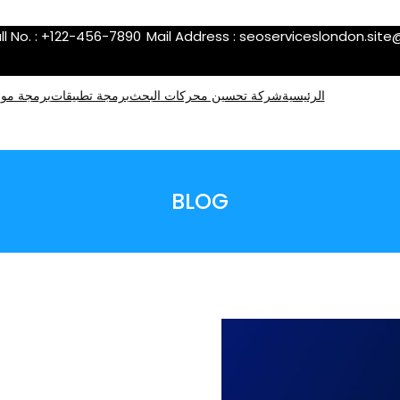
ll No. : +122-456-7890
Mail Address :
seoserviceslondon.sit
الرئيسية
شركة تحسين محركات البحث
برمجة تطبيقات
برمجة موا
BLOG