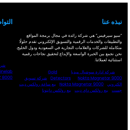
نبذه عنا
التوا
“سيو سيرفيس” هي شركة رائدة في مجال برمجة المواقع
والتطبيقات والخدمات الرقمية والتسويق الإلكتروني تقدم حلولًا
متكاملة للشركات والعلامات التجارية في السعودية ودول الخليج.
نحن نجمع بين الخبرة الواسعة والإبداع لتحقيق نجاحات رقمية
استثنائية لعملائنا.
شرك
inelab
شركة ادارة سوشيال ميديا
Gold
Z 8000
Nokta Magnetar 9000
Detectors
شركة تسويق
الكتروني
Nokta Magnetar 9000
بيع ساعة رولكس ديت
جست
بيع رولكس داي ديت
بيع رولكس دايتونا