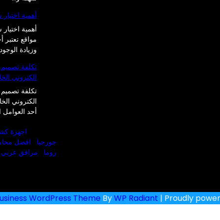
أهمية اختيار
أهمية اختيار
مواقع تعتبر أ
وزيادة الوجود
تكلفة تصميم 
الكتروني الخ
تكلفة تصميم 
الكتروني الخ
أحد العوامل 
اجهزة كش
جورجيا
افضل محام
روما
مرافق عربي م
usiness WordPress Theme
By
WP Radiant
| Proudly powe