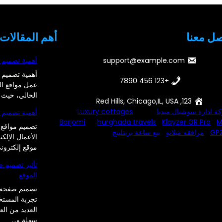
صل معنا
أهم المقالات
support@example.com
أهمية تصميم 
أهمية تصميم 
+123 456 7890
عمل مواقع الك
الحالي، حيث 
123, Red Hills, Chicago,IL, USA
ة ادارة سوشيال ميديا
Luxury cottages
أهمية تصميم م
Borjomi
hurghada travels
Klayzer GR Pro
M
تصميم مواقع ا
GP
مرافقه ميلانو
بيع ساعة بريتلينج
الأعمال الإلك
موقع إلكترون
تأثير تصميم 
الموقع
تصميم صفحة 
تجربة المستخ
العديد من ال
سهلة و…