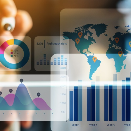
ر
و
ب