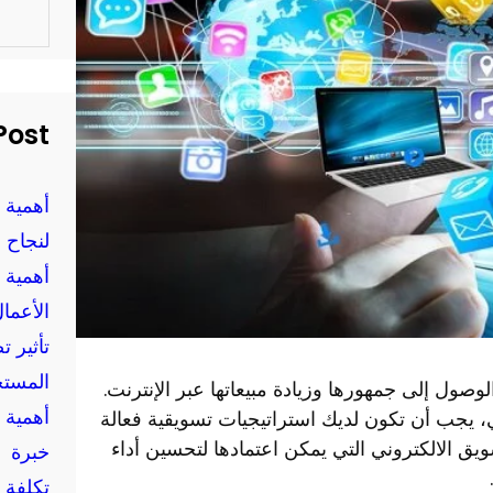
S
e
a
r
c
h
Post
أهمية 
لنجاح 
أهمية 
الأعمال
تأثير 
المستخ
ول إلى جمهورها وزيادة مبيعاتها عبر الإنترنت.
أهمية 
 يجب أن تكون لديك استراتيجيات تسويقية فعالة
ق الالكتروني التي يمكن اعتمادها لتحسين أداء
خبرة
تكلفة 