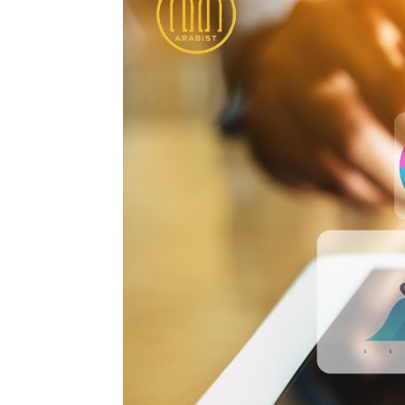
و
د
ك
إ
ن