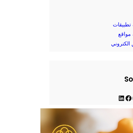
تطبيقات
مواقع
الكتروني
So
ف
ل
ي
ي
س
ن
ب
ك