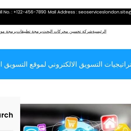
ll No. : +122-456-7890
Mail Address :
seoserviceslondon.sit
الرئيسية
شركة تحسين محركات البحث
برمجة تطبيقات
برمجة موا
اتيجيات التسويق الالكتروني لموقع التسويق ال
arch