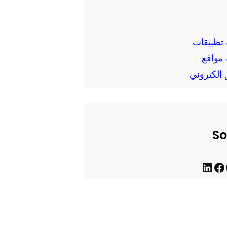
تطبيقات
مواقع
الكتروني
So
ف
ل
ي
ي
س
ن
ب
ك