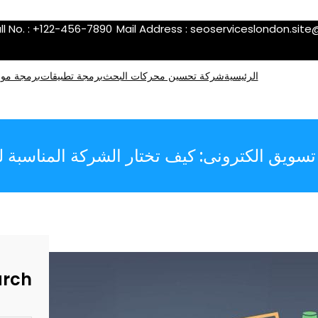
ll No. : +122-456-7890
Mail Address :
seoserviceslondon.sit
الرئيسية
شركة تحسين محركات البحث
برمجة تطبيقات
برمجة موا
ويق الكترونى: كيف تختار الشركة المناسبة 
arch