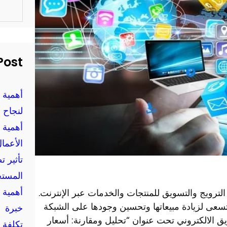
S
e
a
r
c
h
Post
أهمية 
لنجاح 
أهمية 
الأعمال
تأثير 
المستخ
أهمية 
الترويج والتسويق للمنتجات والخدمات عبر الإنترنت.
 تسعى لزيادة مبيعاتها وتحسين وجودها على الشبكة
خبرة
يق الالكتروني تحت عنوان “تحليل ومقارنة: أسعار
تكلفة 