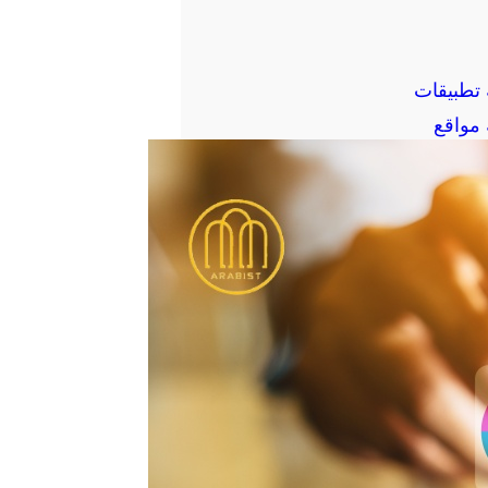
تطبيقات
مواقع
الكتروني
So
ف
ل
ي
ي
س
ن
ب
ك