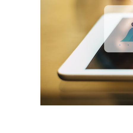
و
د
ك
إ
ن