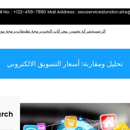
ll No. : +122-456-7890
Mail Address :
seoserviceslondon.sit
الرئيسية
شركة تحسين محركات البحث
برمجة تطبيقات
برمجة موا
تحليل ومقارنة: أسعار التسويق الالكتروني
arch