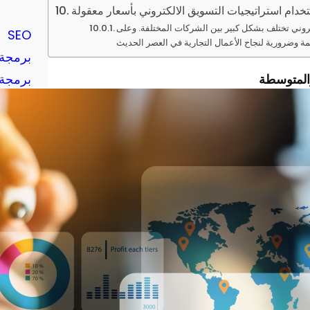
دام استراتيجيات التسويق الالكتروني بأسعار معقولة
كتروني تختلف بشكل كبير بين الشركات المختلفة. وعلى
SEO
برمجة 
والمتوسطة
برمجة 
تسويق 
cial
ت
ي
و
و
ي
ت
ت
ي