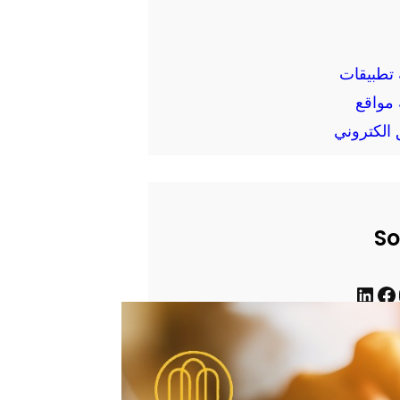
تطبيقات
مواقع
الكتروني
So
ف
ل
ي
ي
س
ن
ب
ك