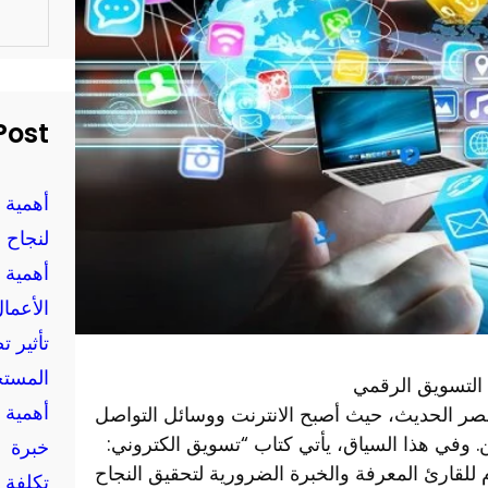
S
e
a
r
c
h
Post
أهمية 
لنجاح 
أهمية 
الأعمال
تأثير 
المستخ
 التسويق الرقمي
أهمية 
لعصر الحديث، حيث أصبح الانترنت ووسائل التواصل
. وفي هذا السياق، يأتي كتاب “تسويق الكتروني:
خبرة
للقارئ المعرفة والخبرة الضرورية لتحقيق النجاح
تكلفة 