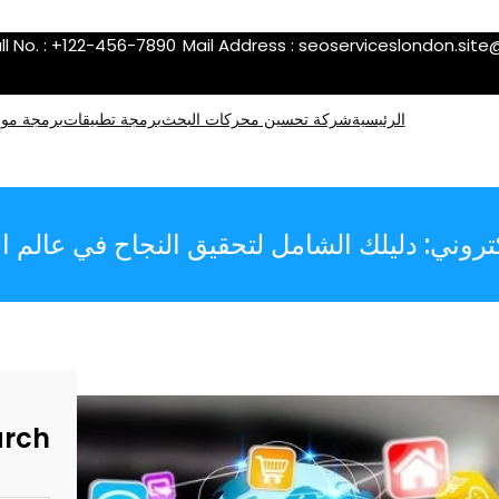
ll No. : +122-456-7890
Mail Address :
seoserviceslondon.sit
الرئيسية
شركة تحسين محركات البحث
برمجة تطبيقات
برمجة موا
روني: دليلك الشامل لتحقيق النجاح في عالم 
arch