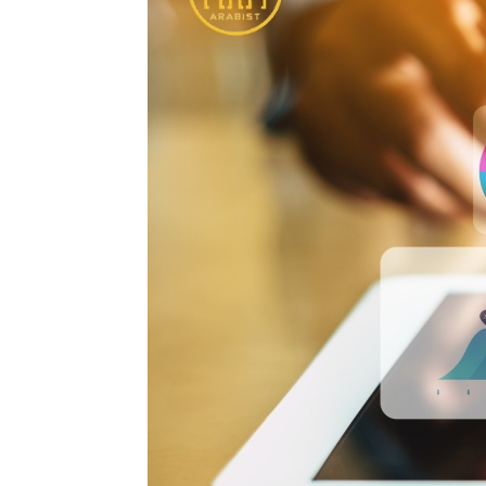
و
د
ك
إ
ن