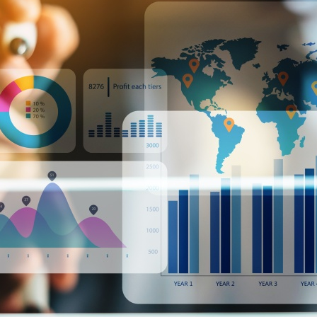
ر
و
ب