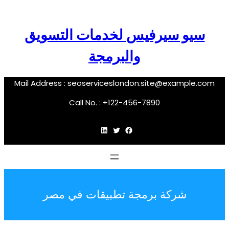
سيو سيرفيس لخدمات التسويق
والبرمجة
Mail Address :
seoserviceslondon.site@example.com
Call No. : +122-456-7890
فيسبوك
تويتر
لينكد إن
شركة برمجة تطبيقات في مصر