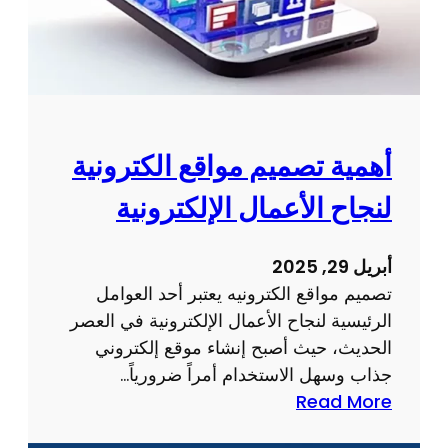
م
و
ت
ط
و
ي
أهمية تصميم مواقع الكترونية
ر
لنجاح الأعمال الإلكترونية
م
و
ا
أبريل 29, 2025
ق
تصميم مواقع الكترونيه يعتبر أحد العوامل
ع
الرئيسية لنجاح الأعمال الإلكترونية في العصر
ا
الحديث، حيث أصبح إنشاء موقع إلكتروني
ل
جذاب وسهل الاستخدام أمراً ضرورياً…
ك
:
Read More
ت
أ