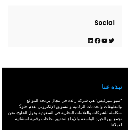
ح
د
ي
Social
ث
ت
ي
ف
ل
و
و
ي
ي
ي
ت
س
ن
ت
ي
ب
ك
ر
و
و
د
نبذه عنا
ب
ك
إ
ن
“سيو سيرفيس” هي شركة رائدة في مجال برمجة المواقع
والتطبيقات والخدمات الرقمية والتسويق الإلكتروني تقدم حلولًا
متكاملة للشركات والعلامات التجارية في السعودية ودول الخليج. نحن
نجمع بين الخبرة الواسعة والإبداع لتحقيق نجاحات رقمية استثنائية
لعملائنا.