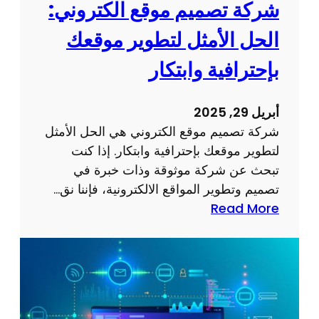
إ
شركة تصميم موقع الكتروني:
ي
ل
ق
الحل الأمثل لتطوير موقعك
ك
أ
ت
بإحترافية وابتكار
ه
ر
د
و
ا
أبريل 29, 2025
ن
ف
شركة تصميم موقع الكتروني هي الحل الأمثل
ي
ك
لتطوير موقعك بإحترافية وابتكار. إذا كنت
ج
ع
تبحث عن شركة موثوقة وذات خبرة في
ذ
ب
تصميم وتطوير المواقع الالكترونية، فإننا نق…
ا
ر
:
Read More
ب
ا
ش
و
ل
ر
ف
إ
ك
ع
ن
ة
ا
ت
ت
ل