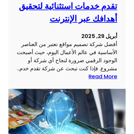
و
تقدم خدمات استثنائية لتحقيق
ن
ق
ت
أهدافك عبر الإنترنت
ع
:
ا
أ
ل
أبريل 29, 2025
س
ك
أفضل شركة تصميم مواقع تعتبر من العناصر
ر
ت
الأساسية في عالم الأعمال اليوم، حيث أصبحت
ا
ر
الوجود الرقمي ضرورة لنجاح أي شركة أو
ر
و
مشروع. فإذا كنت تبحث عن شركة تقدم خدم…
و
ن
:
Read More
ن
ي
أ
ص
ا
ف
ا
ل
ض
ئ
خ
ل
ح
ا
ش
ل
ص
ر
ج
ب
ك