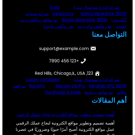
شركة ادارة سوشيال ميديا
Gold
Nokta Magnetar 9000
Detectors
شركة تسويق
الكتروني
Nokta Magnetar 9000
بيع ساعة رولكس ديت
جست
بيع رولكس داي ديت
بيع رولكس دايتونا
التواصل معنا
support@example.com
+123 456 7890
123, Red Hills, Chicago,IL, USA
شركة ادارة سوشيال ميديا
Luxury cottages
Minelab GPZ 8000
Klayzer GR Pro
Borjomi
مرافقه
ميلانو
بيع ساعة بريتلينج
hurghada travels
أهم المقالات
أهمية تصميم وتطوير مواقع الكترونية لنجاح عملك الرقمي
أهمية تصميم وتطوير مواقع الكترونية لنجاح عملك الرقمي
عمل مواقع الكترونية أصبح أمرًا حيويًا وضروريًا في عصرنا