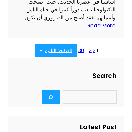
م
أساسياً في عصرنا الحديث، حيث أصبحت
ا
ي
التكنولوجيا تلعب دوراً كبيراً في حياة الناس
ل
ة
وأعمالهم. فقد أصبح من الضروري أن تكون…
ح
:
Read More
ل
أ
ا
ه
ل
م
1
2
3
…
30
الصفحة التالية
»
أ
ي
م
ة
ث
ت
Search
ل
ص
ل
م
ت
S
ي
e
ط
م
a
و
r
م
ي
c
و
ر
h
Latest Post
ا