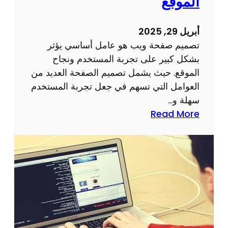
الموقع
ق
ت
م
ر
أبريل 29, 2025
ي
و
تصميم صفحة ويب هو عامل أساسي يؤثر
ن
بشكل كبير على تجربة المستخدم ونجاح
ي
الموقع. حيث يشمل تصميم الصفحة العديد من
ة
العوامل التي تسهم في جعل تجربة المستخدم
ل
سهلة و…
ن
:
Read More
ج
ت
ا
أ
ح
ث
ا
ي
ل
ر
أ
ت
ع
ص
م
م