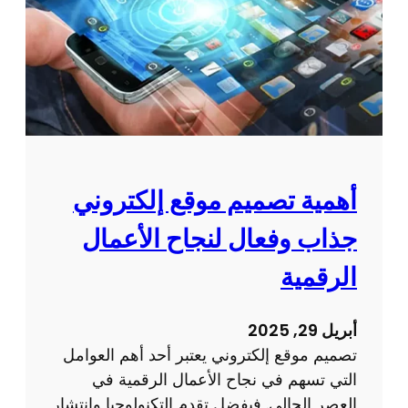
ذ
ك
ة
ب
؟
ت
ا
ص
ل
م
ز
ي
و
م
ا
م
ر
و
أهمية تصميم موقع إلكتروني
و
ا
ت
جذاب وفعال لنجاح الأعمال
ق
ح
ع
الرقمية
س
ت
ي
ق
ن
أبريل 29, 2025
د
ا
تصميم موقع إلكتروني يعتبر أحد أهم العوامل
م
ل
التي تسهم في نجاح الأعمال الرقمية في
خ
ت
العصر الحالي. فبفضل تقدم التكنولوجيا وانتشار