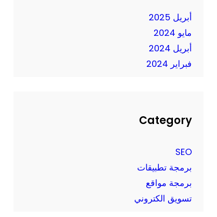
ت
ع
أبريل 2025
ك
ص
ا
مايو 2024
ر
ر
أبريل 2024
ا
فبراير 2024
ل
ت
ك
ن
و
Category
ل
و
SEO
ج
برمجة تطبيقات
ي
برمجة مواقع
ا
ا
تسويق الكتروني
ل