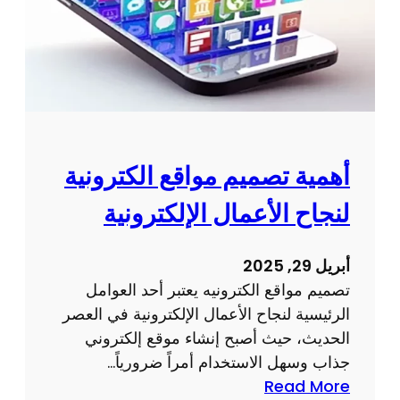
ي
م
و
ت
ط
و
ي
أهمية تصميم مواقع الكترونية
ر
لنجاح الأعمال الإلكترونية
م
و
ا
أبريل 29, 2025
ق
تصميم مواقع الكترونيه يعتبر أحد العوامل
ع
الرئيسية لنجاح الأعمال الإلكترونية في العصر
ا
الحديث، حيث أصبح إنشاء موقع إلكتروني
ل
جذاب وسهل الاستخدام أمراً ضرورياً…
ك
:
Read More