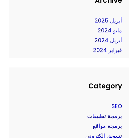
Archive
ف
ب
ي
ت
ع
أبريل 2025
ك
ص
ا
مايو 2024
ر
ر
أبريل 2024
ا
فبراير 2024
ل
ت
ك
ن
و
Category
ل
و
SEO
ج
برمجة تطبيقات
ي
برمجة مواقع
ا
ا
تسويق الكتروني