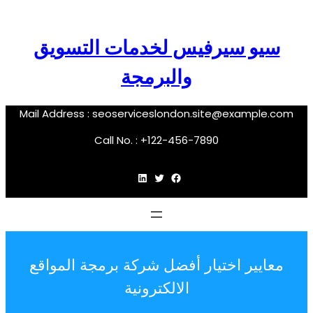
سيو سيرفيس لخدمات التسويق
والبرمجة
Mail Address :
seoserviceslondon.site@example.com
Call No. : +122-456-7890
فيسبوك
تويتر
لينكد إن
معايير اختيار أفضل شركة برمجة المواقع
الالكترونية