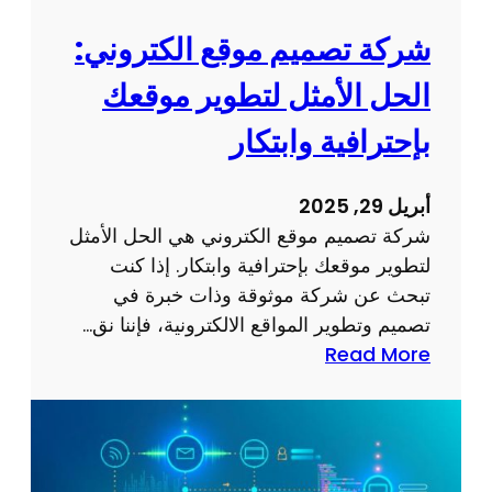
ع
ق
إ
شركة تصميم موقع الكتروني:
ي
ل
ق
الحل الأمثل لتطوير موقعك
ك
أ
ت
بإحترافية وابتكار
ه
ر
د
و
ا
أبريل 29, 2025
ن
ف
شركة تصميم موقع الكتروني هي الحل الأمثل
ي
ك
لتطوير موقعك بإحترافية وابتكار. إذا كنت
ج
ع
تبحث عن شركة موثوقة وذات خبرة في
ذ
ب
تصميم وتطوير المواقع الالكترونية، فإننا نق…
ا
ر
:
Read More
ب
ا
ش
و
ل
ر
ف
إ
ك
ع
ن
ة
ا