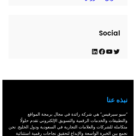
ل
ح
د
ي
Social
ث
ت
ي
ف
ل
و
و
ي
ي
ي
ت
س
ن
ت
ي
ب
ك
ر
و
و
د
نبذه عنا
ب
ك
إ
ن
“سيو سيرفيس” هي شركة رائدة في مجال برمجة المواقع
والتطبيقات والخدمات الرقمية والتسويق الإلكتروني تقدم حلولًا
متكاملة للشركات والعلامات التجارية في السعودية ودول الخليج. نحن
نجمع بين الخبرة الواسعة والإبداع لتحقيق نجاحات رقمية استثنائية