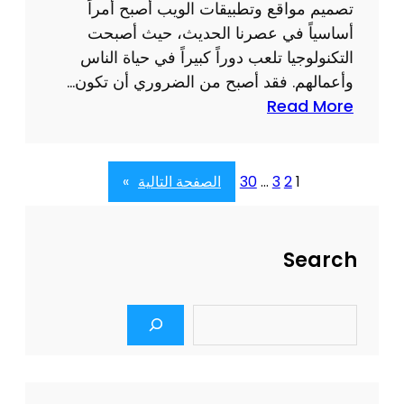
ق
تصميم مواقع وتطبيقات الويب أصبح أمراً
:
م
أساسياً في عصرنا الحديث، حيث أصبحت
ا
ي
التكنولوجيا تلعب دوراً كبيراً في حياة الناس
ل
ة
وأعمالهم. فقد أصبح من الضروري أن تكون…
ح
:
Read More
ل
أ
ا
ه
ل
م
1
2
3
…
30
الصفحة التالية
»
أ
ي
م
ة
ث
ت
Search
ل
ص
ل
م
ت
S
ي
e
ط
م
a
و
r
م
ي
c
و