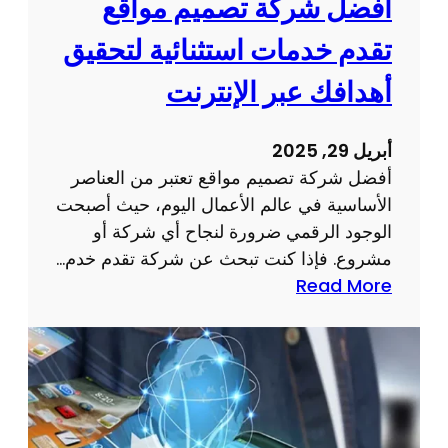
أفضل شركة تصميم مواقع
م
ر
و
تقدم خدمات استثنائية لتحقيق
ن
ق
ت
أهدافك عبر الإنترنت
ع
:
ا
أ
ل
أبريل 29, 2025
س
ك
أفضل شركة تصميم مواقع تعتبر من العناصر
ر
ت
الأساسية في عالم الأعمال اليوم، حيث أصبحت
ا
ر
الوجود الرقمي ضرورة لنجاح أي شركة أو
ر
و
مشروع. فإذا كنت تبحث عن شركة تقدم خدم…
و
ن
:
Read More
ن
ي
أ
ص
ا
ف
ا
ل
ض
ئ
خ
ل
ح
ا
ش
ل
ص
ر