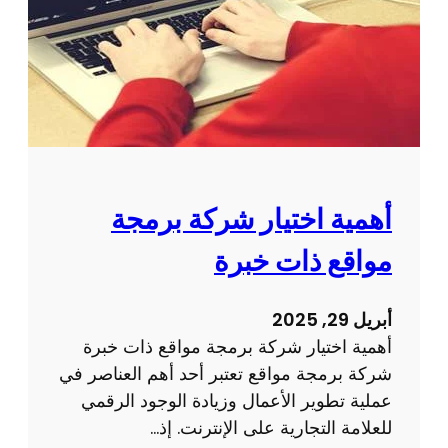
م
م
ا
ي
ل
م
ا
ص
ل
ف
إ
ح
ل
ة
ك
و
أهمية اختيار شركة برمجة
ت
ي
ر
مواقع ذات خبرة
ب
و
ع
ن
ل
أبريل 29, 2025
ي
ى
أهمية اختيار شركة برمجة مواقع ذات خبرة
ة
ت
شركة برمجة مواقع تعتبر أحد أهم العناصر في
ج
عملية تطوير الأعمال وزيادة الوجود الرقمي
ر
للعلامة التجارية على الإنترنت. إذ…