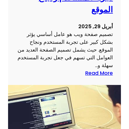
ر
ك
الموقع
ق
ت
م
ر
أبريل 29, 2025
ي
و
تصميم صفحة ويب هو عامل أساسي يؤثر
ن
بشكل كبير على تجربة المستخدم ونجاح
ي
الموقع. حيث يشمل تصميم الصفحة العديد من
ة
العوامل التي تسهم في جعل تجربة المستخدم
ل
سهلة و…
ن
:
Read More
ج
ت
ا
أ
ح
ث
ا
ي
ل
ر
أ
ت
ع
ص