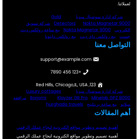
لعملائنا.
شركة ادارة سوشيال ميديا
Gold
Nokta Magnetar 9000
Detectors
شركة تسويق
الكتروني
Nokta Magnetar 9000
بيع ساعة رولكس ديت
جست
بيع رولكس داي ديت
بيع رولكس دايتونا
التواصل معنا
support@example.com
+123 456 7890
123, Red Hills, Chicago,IL, USA
شركة ادارة سوشيال ميديا
Luxury cottages
Minelab GPZ 8000
Klayzer GR Pro
Borjomi
مرافقه
ميلانو
بيع ساعة بريتلينج
hurghada travels
أهم المقالات
أهمية تصميم وتطوير مواقع الكترونية لنجاح عملك الرقمي
أهمية تصميم وتطوير مواقع الكترونية لنجاح عملك الرقمي