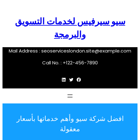
سيو سيرفيس لخدمات التسويق
والبرمجة
Mail Address :
seoserviceslondon.site@example.com
Call No. : +122-456-7890
فيسبوك
تويتر
لينكد إن
افضل شركة سيو وأهم خدماتها بأسعار
معقولة