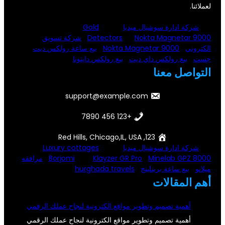
لعملائنا.
شركة ادارة سوشيال ميديا
Gold
Nokta Magnetar 9000
Detectors
شركة تسويق
الكتروني
Nokta Magnetar 9000
بيع ساعة رولكس ديت
جست
بيع رولكس داي ديت
بيع رولكس دايتونا
التواصل معنا
support@example.com
+123 456 7890
123, Red Hills, Chicago,IL, USA
شركة ادارة سوشيال ميديا
Luxury cottages
Minelab GPZ 8000
Klayzer GR Pro
Borjomi
مرافقه
ميلانو
بيع ساعة بريتلينج
hurghada travels
أهم المقالات
أهمية تصميم وتطوير مواقع الكترونية لنجاح عملك الرقمي
أهمية تصميم وتطوير مواقع الكترونية لنجاح عملك الرقمي