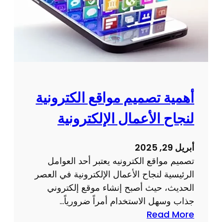
ي
م
و
ت
ط
و
ي
أهمية تصميم مواقع الكترونية
ر
لنجاح الأعمال الإلكترونية
م
و
ا
أبريل 29, 2025
ق
تصميم مواقع الكترونيه يعتبر أحد العوامل
ع
الرئيسية لنجاح الأعمال الإلكترونية في العصر
ا
الحديث، حيث أصبح إنشاء موقع إلكتروني
ل
جذاب وسهل الاستخدام أمراً ضرورياً…
ك
:
Read More