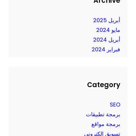
Archive
ف
ب
ي
ت
ع
أبريل 2025
ك
ص
ا
مايو 2024
ر
ر
أبريل 2024
ا
فبراير 2024
ل
ت
ك
ن
و
Category
ل
و
SEO
ج
برمجة تطبيقات
ي
برمجة مواقع
ا
ا
تسويق الكتروني