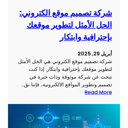
ع
ق
إ
شركة تصميم موقع الكتروني:
ي
ل
ق
الحل الأمثل لتطوير موقعك
ك
أ
ت
بإحترافية وابتكار
ه
ر
د
و
ا
أبريل 29, 2025
ن
ف
شركة تصميم موقع الكتروني هي الحل الأمثل
ي
ك
لتطوير موقعك بإحترافية وابتكار. إذا كنت
ج
ع
تبحث عن شركة موثوقة وذات خبرة في
ذ
ب
تصميم وتطوير المواقع الالكترونية، فإننا نق…
ا
ر
:
Read More
ب
ا
ش
و
ل
ر
ف
إ
ك
ع
ن
ة
ا