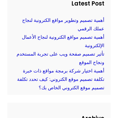
ر
h
Latest Post
ا
م
ق
و
ع
أهمية تصميم وتطوير مواقع الكترونية لنجاح
ق
و
عملك الرقمي
ع
ت
ك
أهمية تصميم مواقع الكترونية لنجاح الأعمال
ط
ب
الإلكترونية
ب
إ
تأثير تصميم صفحة ويب على تجربة المستخدم
ي
ح
ق
ونجاح الموقع
ت
ا
أهمية اختيار شركة برمجة مواقع ذات خبرة
ر
ت
تكلفة تصميم موقع الكتروني: كيف تحدد تكلفة
ا
ا
ف
تصميم موقع الكتروني الخاص بك؟
ل
ي
و
ة
ي
و
ب
ا