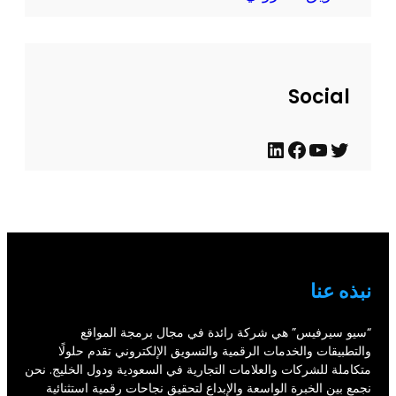
ل
ح
د
ي
Social
ث
ت
ي
ف
ل
و
و
ي
ي
ي
ت
س
ن
ت
ي
ب
ك
ر
و
و
د
نبذه عنا
ب
ك
إ
ن
“سيو سيرفيس” هي شركة رائدة في مجال برمجة المواقع
والتطبيقات والخدمات الرقمية والتسويق الإلكتروني تقدم حلولًا
متكاملة للشركات والعلامات التجارية في السعودية ودول الخليج. نحن
نجمع بين الخبرة الواسعة والإبداع لتحقيق نجاحات رقمية استثنائية