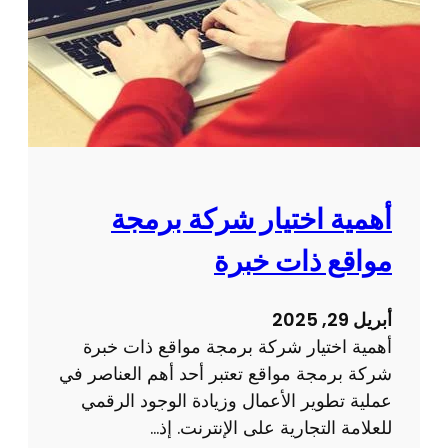
م
م
ا
ي
ل
م
ا
ص
ل
ف
إ
ح
ل
ة
ك
و
أهمية اختيار شركة برمجة
ت
ي
ر
مواقع ذات خبرة
ب
و
ع
ن
ل
أبريل 29, 2025
ي
ى
أهمية اختيار شركة برمجة مواقع ذات خبرة
ة
ت
شركة برمجة مواقع تعتبر أحد أهم العناصر في
ج
عملية تطوير الأعمال وزيادة الوجود الرقمي
ر
للعلامة التجارية على الإنترنت. إذ…