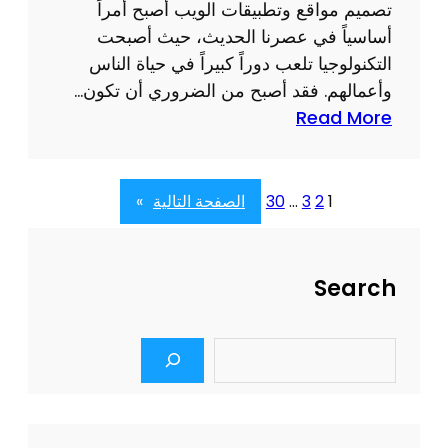
ق
تصميم مواقع وتطبيقات الويب أصبح أمراً
:
م
أساسياً في عصرنا الحديث، حيث أصبحت
ا
ي
التكنولوجيا تلعب دوراً كبيراً في حياة الناس
ل
ة
وأعمالهم. فقد أصبح من الضروري أن تكون…
ح
:
Read More
ل
أ
ا
ه
ل
م
1
2
3
…
30
الصفحة التالية
»
أ
ي
م
ة
ث
ت
Search
ل
ص
ل
م
ت
S
ي
e
ط
م
a
و
r
م
ي
c
و