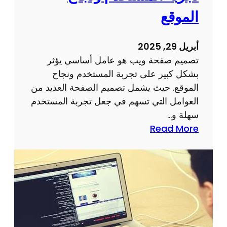
ر
ك
الموقع
ق
ت
م
ر
أبريل 29, 2025
ي
و
تصميم صفحة ويب هو عامل أساسي يؤثر
ن
بشكل كبير على تجربة المستخدم ونجاح
ي
الموقع. حيث يشمل تصميم الصفحة العديد من
ة
العوامل التي تسهم في جعل تجربة المستخدم
ل
سهلة و…
ن
:
Read More
ج
ت
ا
أ
ح
ث
ا
ي
ل
ر
أ
ت
ع
ص