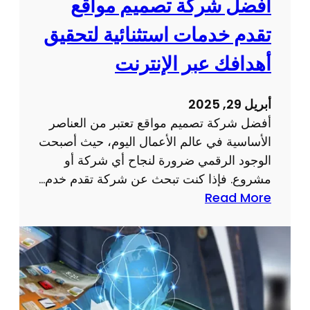
أفضل شركة تصميم مواقع
م
ر
و
تقدم خدمات استثنائية لتحقيق
ن
ق
ت
أهدافك عبر الإنترنت
ع
:
ا
أ
ل
أبريل 29, 2025
س
ك
أفضل شركة تصميم مواقع تعتبر من العناصر
ر
ت
الأساسية في عالم الأعمال اليوم، حيث أصبحت
ا
ر
الوجود الرقمي ضرورة لنجاح أي شركة أو
ر
و
مشروع. فإذا كنت تبحث عن شركة تقدم خدم…
و
ن
:
Read More
ن
ي
أ
ص
ا
ف
ا
ل
ض
ئ
خ
ل
ح
ا
ش
ل
ص
ر