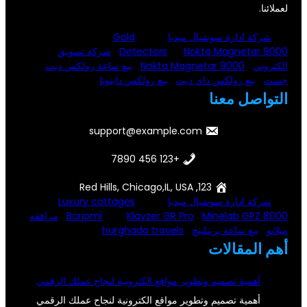
لعملائنا.
شركة ادارة سوشيال ميديا
Gold
Nokta Magnetar 9000
Detectors
شركة تسويق
الكتروني
Nokta Magnetar 9000
بيع ساعة رولكس ديت
جست
بيع رولكس داي ديت
بيع رولكس دايتونا
التواصل معنا
support@example.com
+123 456 7890
123, Red Hills, Chicago,IL, USA
شركة ادارة سوشيال ميديا
Luxury cottages
Minelab GPZ 8000
Klayzer GR Pro
Borjomi
مرافقه
ميلانو
بيع ساعة بريتلينج
hurghada travels
أهم المقالات
أهمية تصميم وتطوير مواقع الكترونية لنجاح عملك الرقمي
أهمية تصميم وتطوير مواقع الكترونية لنجاح عملك الرقمي