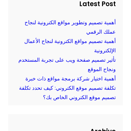
ر
h
Latest Post
ا
م
ق
و
ع
أهمية تصميم وتطوير مواقع الكترونية لنجاح
ق
و
عملك الرقمي
ع
ت
ك
أهمية تصميم مواقع الكترونية لنجاح الأعمال
ط
ب
الإلكترونية
ب
إ
تأثير تصميم صفحة ويب على تجربة المستخدم
ي
ح
ق
ونجاح الموقع
ت
ا
أهمية اختيار شركة برمجة مواقع ذات خبرة
ر
ت
تكلفة تصميم موقع الكتروني: كيف تحدد تكلفة
ا
ا
ف
تصميم موقع الكتروني الخاص بك؟
ل
ي
و
ة
ي
و
ب
ا