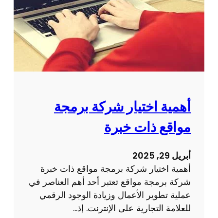
م
م
ا
ي
ل
م
ا
ص
ل
ف
إ
ح
ل
ة
ك
و
أهمية اختيار شركة برمجة
ت
ي
ر
مواقع ذات خبرة
ب
و
ع
ن
ل
أبريل 29, 2025
ي
ى
أهمية اختيار شركة برمجة مواقع ذات خبرة
ة
ت
شركة برمجة مواقع تعتبر أحد أهم العناصر في
ج
عملية تطوير الأعمال وزيادة الوجود الرقمي
ر
للعلامة التجارية على الإنترنت. إذ…