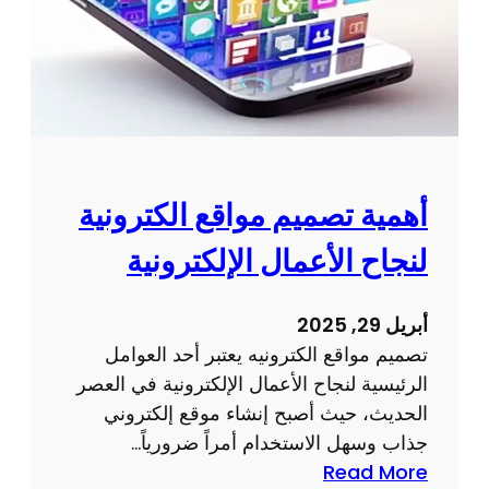
ي
م
و
ت
ط
و
ي
أهمية تصميم مواقع الكترونية
ر
لنجاح الأعمال الإلكترونية
م
و
ا
أبريل 29, 2025
ق
تصميم مواقع الكترونيه يعتبر أحد العوامل
ع
الرئيسية لنجاح الأعمال الإلكترونية في العصر
ا
الحديث، حيث أصبح إنشاء موقع إلكتروني
ل
جذاب وسهل الاستخدام أمراً ضرورياً…
ك
:
Read More