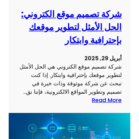
ع
ق
إ
شركة تصميم موقع الكتروني:
ي
ل
ق
الحل الأمثل لتطوير موقعك
ك
أ
ت
بإحترافية وابتكار
ه
ر
د
و
ا
أبريل 29, 2025
ن
ف
شركة تصميم موقع الكتروني هي الحل الأمثل
ي
ك
لتطوير موقعك بإحترافية وابتكار. إذا كنت
ج
ع
تبحث عن شركة موثوقة وذات خبرة في
ذ
ب
تصميم وتطوير المواقع الالكترونية، فإننا نق…
ا
ر
:
Read More
ب
ا
ش
و
ل
ر
ف
إ
ك
ع
ن
ة
ا