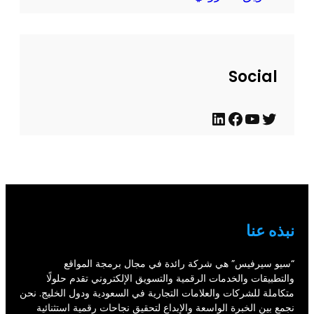
ل
ح
د
ي
Social
ث
ت
ي
ف
ل
و
و
ي
ي
ي
ت
س
ن
ت
ي
ب
ك
ر
و
و
د
نبذه عنا
ب
ك
إ
ن
“سيو سيرفيس” هي شركة رائدة في مجال برمجة المواقع
والتطبيقات والخدمات الرقمية والتسويق الإلكتروني تقدم حلولًا
متكاملة للشركات والعلامات التجارية في السعودية ودول الخليج. نحن
نجمع بين الخبرة الواسعة والإبداع لتحقيق نجاحات رقمية استثنائية