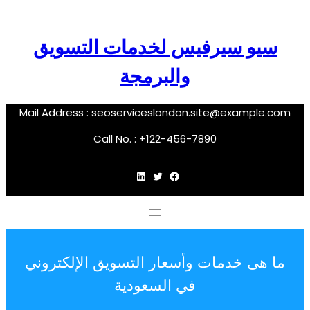
سيو سيرفيس لخدمات التسويق
والبرمجة
Mail Address :
seoserviceslondon.site@example.com
Call No. : +122-456-7890
فيسبوك
تويتر
لينكد إن
ما هى خدمات وأسعار التسويق الإلكتروني
في السعودية