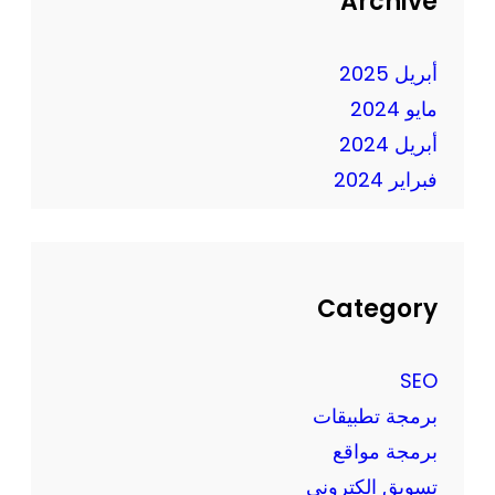
Archive
ف
ب
ي
ت
ع
أبريل 2025
ك
ص
ا
مايو 2024
ر
ر
أبريل 2024
ا
فبراير 2024
ل
ت
ك
ن
و
Category
ل
و
SEO
ج
برمجة تطبيقات
ي
برمجة مواقع
ا
ا
تسويق الكتروني