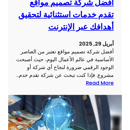
أفضل شركة تصميم مواقع
م
ر
و
تقدم خدمات استثنائية لتحقيق
ن
ق
ت
أهدافك عبر الإنترنت
ع
:
ا
أ
ل
أبريل 29, 2025
س
ك
أفضل شركة تصميم مواقع تعتبر من العناصر
ر
ت
الأساسية في عالم الأعمال اليوم، حيث أصبحت
ا
ر
الوجود الرقمي ضرورة لنجاح أي شركة أو
ر
و
مشروع. فإذا كنت تبحث عن شركة تقدم خدم…
و
ن
:
Read More
ن
ي
أ
ص
ا
ف
ا
ل
ض
ئ
خ
ل
ح
ا
ش
ل
ص
ر