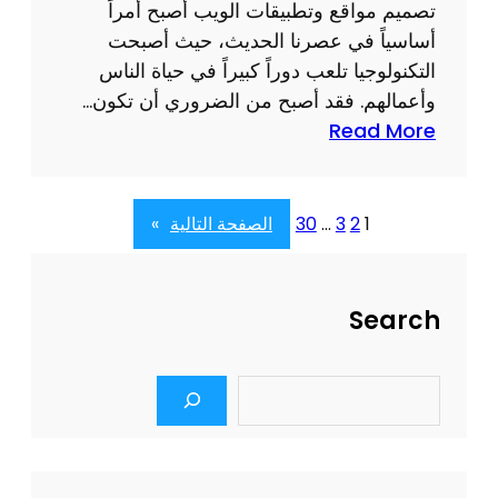
ق
تصميم مواقع وتطبيقات الويب أصبح أمراً
:
م
أساسياً في عصرنا الحديث، حيث أصبحت
ا
ي
التكنولوجيا تلعب دوراً كبيراً في حياة الناس
ل
ة
وأعمالهم. فقد أصبح من الضروري أن تكون…
ح
:
Read More
ل
أ
ا
ه
ل
م
1
2
3
…
30
الصفحة التالية
»
أ
ي
م
ة
ث
ت
Search
ل
ص
ل
م
ت
S
ي
e
ط
م
a
و
r
م
ي
c
و