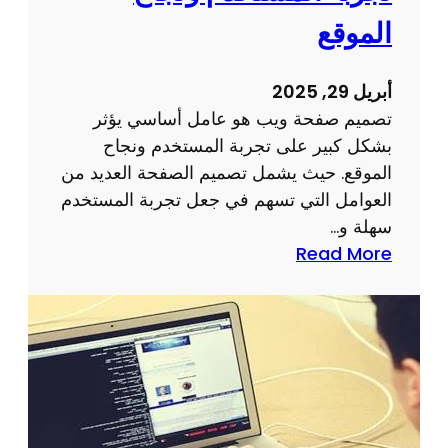
ر
ك
الموقع
ق
ت
م
ر
أبريل 29, 2025
ي
و
تصميم صفحة ويب هو عامل أساسي يؤثر
ن
بشكل كبير على تجربة المستخدم ونجاح
ي
الموقع. حيث يشمل تصميم الصفحة العديد من
ة
العوامل التي تسهم في جعل تجربة المستخدم
ل
سهلة و…
ن
:
Read More
ج
ت
ا
أ
ح
ث
ا
ي
ل
ر
أ
ت
ع
ص