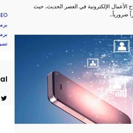
اح الأعمال الإلكترونية في العصر الحديث، حيث
 ضرورياً…
SEO
برم
برم
تسو
ial
ت
ي
و
و
ي
ت
ت
ي