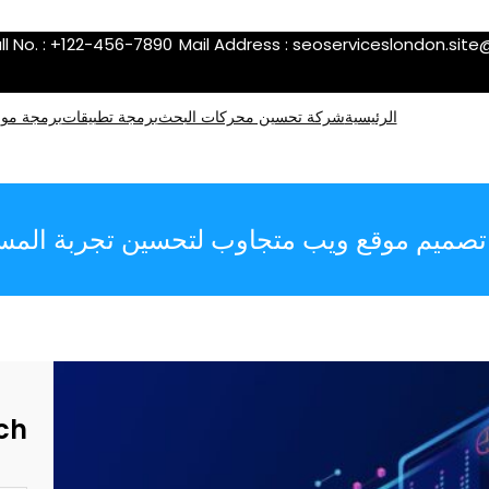
ll No. : +122-456-7890
Mail Address :
seoserviceslondon.sit
الرئيسية
شركة تحسين محركات البحث
برمجة تطبيقات
برمجة موا
 تصميم موقع ويب متجاوب لتحسين تجربة المس
ch