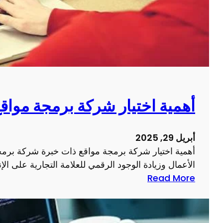
م
ل
ي
أ
م
ع
ص
م
ف
ا
ح
ل
ة
ا
و
أهمية اختيار شركة برمجة مواق
ل
ي
إ
ب
ل
أبريل 29, 2025
ع
ك
أهمية اختيار شركة برمجة مواقع ذات خبرة شركة برمجة
ل
ت
الأعمال وزيادة الوجود الرقمي للعلامة التجارية على الإن
ى
ر
:
Read More
ت
و
أ
ج
ن
ه
ر
ي
م
ب
ة