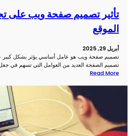
ق
ح
ع
ع
تأثير تصميم صفحة ويب على تج
ا
م
الموقع
ل
ل
ك
ك
ت
ا
أبريل 29, 2025
ر
ل
تصميم صفحة ويب هو عامل أساسي يؤثر بشكل كبير عل
و
ر
تصميم الصفحة العديد من العوامل التي تسهم في جعل
ن
ق
:
Read More
ي
م
ت
ة
ي
أ
ل
ث
ن
ي
ج
ر
ا
ت
ح
ص
ا