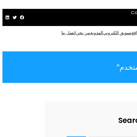
Ca
فيسبوك
تويتر
لينكد إن
قع
تسويق الكتروني
المدونة
من نحن
اتصل بنا
تخدم”
Sear