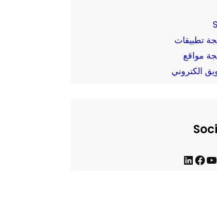
جة تطبيقات
جة مواقع
يق الكتروني
Soc
ف
ل
ي
ي
س
ن
ب
ك