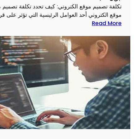
ة
م
تكلفة تصميم موقع الكتروني: كيف تحدد تكلفة تصميم م
م
و
موقع الكتروني أحد العوامل الرئيسية التي تؤثر على ق
و
ق
:
Read More
ا
ع
ت
ق
ك
ع
ل
ذ
ف
ا
ة
ت
ت
خ
ص
ب
م
ر
ي
ة
م
م
و
ق