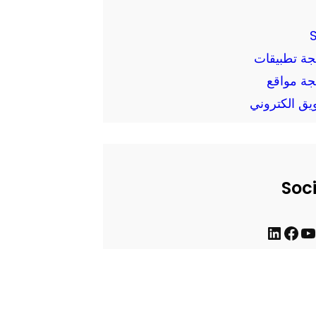
جة تطبيقات
جة مواقع
يق الكتروني
Soc
ف
ل
ي
ي
س
ن
ب
ك