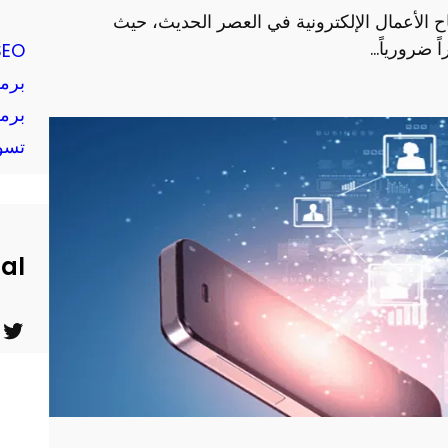
اح الأعمال الإلكترونية في العصر الحديث، حيث
 ضرورياً…
SEO
برم
برم
تسو
ial
ت
ي
و
و
ي
ت
ت
ي