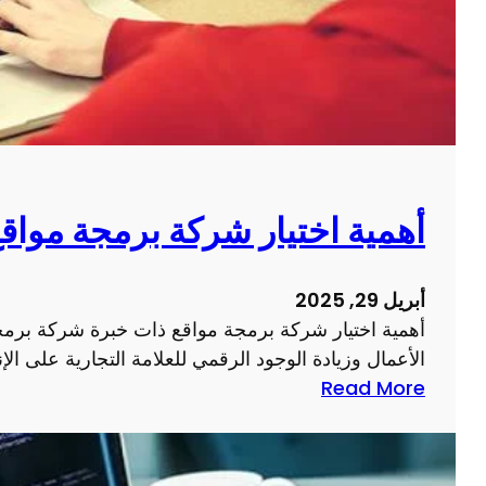
م
ل
ي
أ
م
ع
ص
م
ف
ا
ح
ل
ة
ا
و
أهمية اختيار شركة برمجة مواق
ل
ي
إ
ب
ل
أبريل 29, 2025
ع
ك
أهمية اختيار شركة برمجة مواقع ذات خبرة شركة برمجة
ل
ت
الأعمال وزيادة الوجود الرقمي للعلامة التجارية على الإن
ى
ر
:
Read More
ت
و
أ
ج
ن
ه
ر
ي
م
ب
ة