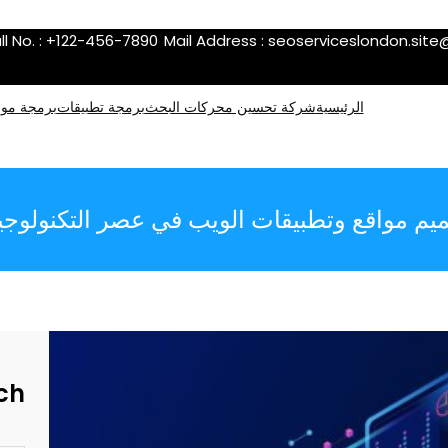
ll No. : +122-456-7890
Mail Address :
seoserviceslondon.sit
الرئيسية
شركة تحسين محركات البحث
برمجة تطبيقات
برمجة موا
يم مواقع وتطبيقات الويب في عصر التكنولوجي
ch