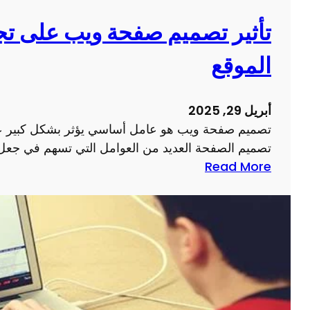
ق
ح
ع
ع
تأثير تصميم صفحة ويب على تج
ا
م
الموقع
ل
ل
ك
ك
ت
ا
أبريل 29, 2025
ر
ل
تصميم صفحة ويب هو عامل أساسي يؤثر بشكل كبير عل
و
ر
تصميم الصفحة العديد من العوامل التي تسهم في جعل
ن
ق
:
Read More
ي
م
ت
ة
ي
أ
ل
ث
ن
ي
ج
ر
ا
ت
ح
ص
ا