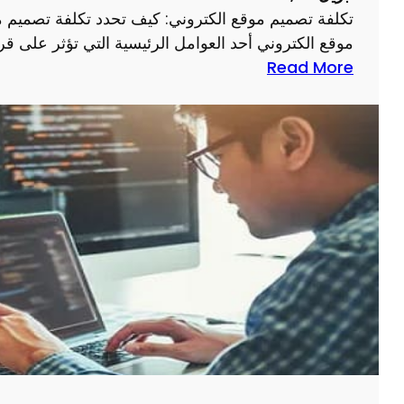
ة
م
تكلفة تصميم موقع الكتروني: كيف تحدد تكلفة تصميم م
م
و
موقع الكتروني أحد العوامل الرئيسية التي تؤثر على ق
و
ق
:
Read More
ا
ع
ت
ق
ك
ع
ل
ذ
ف
ا
ة
ت
ت
خ
ص
ب
م
ر
ي
ة
م
م
و
ق