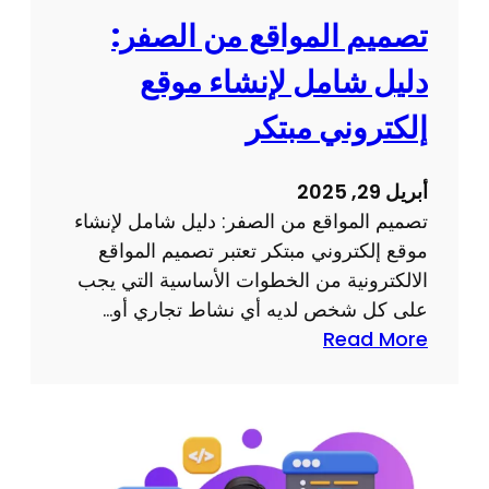
ط
ع
تصميم المواقع من الصفر:
ة
ا
و
دليل شامل لإنشاء موقع
ل
ن
ا
إلكتروني مبتكر
ص
ل
ا
ك
ئ
أبريل 29, 2025
ت
ح
تصميم المواقع من الصفر: دليل شامل لإنشاء
ر
م
موقع إلكتروني مبتكر تعتبر تصميم المواقع
و
ف
الالكترونية من الخطوات الأساسية التي يجب
ن
ي
على كل شخص لديه أي نشاط تجاري أو…
ي
د
:
Read More
ة
ة
ت
ب
ص
ط
م
ر
ي
ي
م