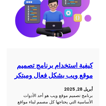
ق
ا
ة
ل
ا
م
ح
و
ت
ا
ر
ق
ا
ع
ف
م
ي
ن
ة
ا
كيفية استخدام برنامج تصميم
و
ل
ن
موقع ويب بشكل فعال ومبتكر
ص
ا
ف
ج
ر
أبريل 28, 2025
ح
:
برنامج تصميم موقع ويب هو أحد الأدوات
ة
د
الأساسية التي يحتاجها كل مصمم لبناء مواقع