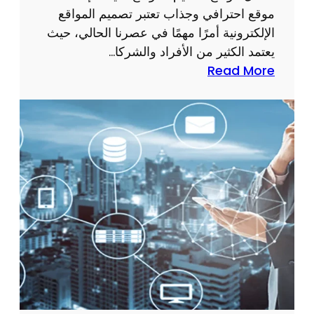
ا
موقع احترافي وجذاب تعتبر تصميم المواقع
خ
الإلكترونية أمرًا مهمًا في عصرنا الحالي، حيث
ت
يعتمد الكثير من الأفراد والشركا…
ي
:
Read More
ا
أ
ر
ف
ا
ض
ل
ل
أ
م
د
و
ا
ا
ة
ق
ا
ع
ل
ت
م
ص
ن
م
ا