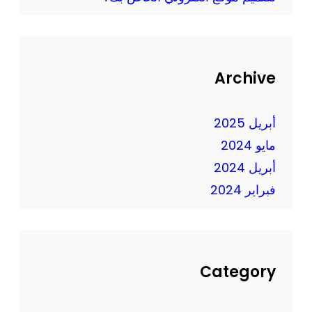
خ
م
ي
و
ا
ق
ر
ع
Archive
ا
ك
ت
ل
أبريل 2025
ب
مايو 2024
ن
أبريل 2024
ا
فبراير 2024
ء
م
و
ق
ع
Category
ك
ب