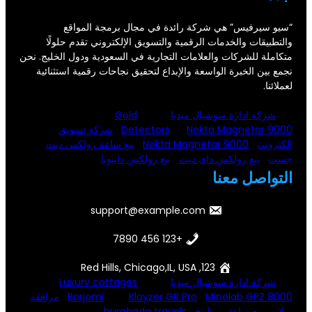
ب
ك
إ
ن
“سيو سيرفيس” هي شركة رائدة في مجال برمجة المواقع
والتطبيقات والخدمات الرقمية والتسويق الإلكتروني تقدم حلولًا
متكاملة للشركات والعلامات التجارية في السعودية ودول الخليج. نحن
نجمع بين الخبرة الواسعة والإبداع لتحقيق نجاحات رقمية استثنائية
لعملائنا.
شركة ادارة سوشيال ميديا
Gold
Nokta Magnetar 9000
Detectors
شركة تسويق
الكتروني
Nokta Magnetar 9000
بيع ساعة رولكس ديت
جست
بيع رولكس داي ديت
بيع رولكس دايتونا
التواصل معنا
support@example.com
+123 456 7890
123, Red Hills, Chicago,IL, USA
شركة ادارة سوشيال ميديا
Luxury cottages
Minelab GPZ 8000
Klayzer GR Pro
Borjomi
مرافقه
ميلانو
بيع ساعة بريتلينج
hurghada travels