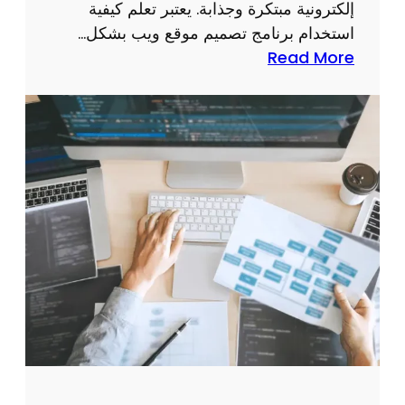
ل
إلكترونية مبتكرة وجذابة. يعتبر تعلم كيفية
ي
استخدام برنامج تصميم موقع ويب بشكل…
ل
:
Read More
ش
ك
ا
ي
م
ف
ل
ي
ل
ة
إ
ا
ن
س
ش
ت
ا
خ
ء
د
م
ا
و
م
ق
ب
ع
ر