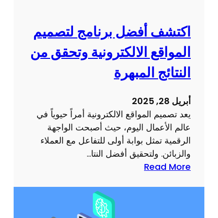
ي
س
م
ب
ا
اكتشف أفضل برنامج لتصميم
ة
ل
ل
المواقع الالكترونية وتحقق من
م
إ
و
النتائج المبهرة
ن
ا
ش
ق
ا
أبريل 28, 2025
ع
ء
يعد تصميم المواقع الالكترونية أمراً حيوياً في
:
م
عالم الأعمال اليوم، حيث أصبحت الواجهة
د
و
الرقمية تمثل بوابة أولى للتفاعل مع العملاء
ل
ق
والزبائن. ولتحقيق أفضل النتا…
ي
ع
:
Read More
ل
م
ا
ك
ت
ك
ل
م
ت
إ
ي