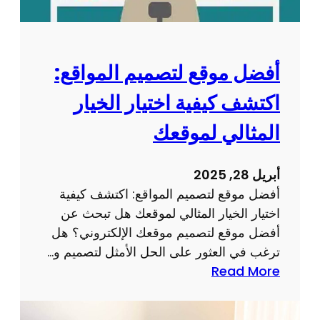
ت
ي
ص
ة
م
و
ي
أفضل موقع لتصميم المواقع:
ت
م
ح
اكتشف كيفية اختيار الخيار
ا
ق
ل
المثالي لموقعك
ق
م
م
و
ن
أبريل 28, 2025
ا
ا
أفضل موقع لتصميم المواقع: اكتشف كيفية
ق
ل
اختيار الخيار المثالي لموقعك هل تبحث عن
ع
ن
أفضل موقع لتصميم موقعك الإلكتروني؟ هل
ا
ت
ترغب في العثور على الحل الأمثل لتصميم و…
ل
ا
:
Read More
إ
ئ
أ
ل
ج
ف
ك