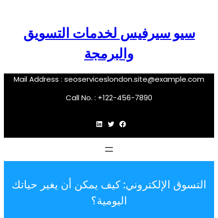
سيو سيرفيس لخدمات التسويق
والبرمجة
Mail Address :
seoserviceslondon.site@example.com
Call No. : +122-456-7890
فيسبوك
تويتر
لينكد إن
التسوق الإلكتروني: كيف يمكن أن يغير حياتك
اليومية؟