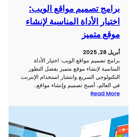
إ
ن
برامج تصميم مواقع الويب:
ل
ا
اختيار الأداة المناسبة لإنشاء
ك
م
ت
ج
موقع متميز
ر
ت
و
ص
أبريل 28, 2025
ن
م
برامج تصميم مواقع الويب: اختيار الأداة
ي
ي
المناسبة لإنشاء موقع متميز بفضل التطور
م
م
التكنولوجي السريع وانتشار استخدام الإنترنت
ب
م
في العالم، أصبح تصميم وإنشاء مواقع…
ت
و
:
Read More
ك
ق
ب
ر
ع
ر
و
ا
ي
م
ب
ج