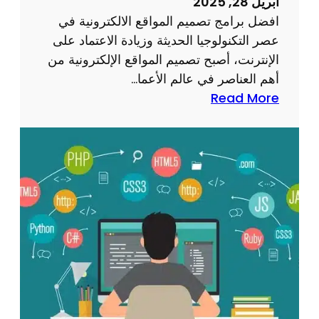
أبريل 28, 2025
م
ذ
افضل برامج تصميم المواقع الالكترونية في
ا
ا
عصر التكنولوجيا الحديثة وزيادة الاعتماد على
ل
ب
الإنترنت، أصبح تصميم المواقع الإلكترونية من
م
أهم العناصر في عالم الأعما…
و
:
Read More
ا
أ
ق
ف
ع
ض
ا
ل
ل
5
ا
ب
ل
ر
ك
ا
ت
م
ر
ج
و
ل
ن