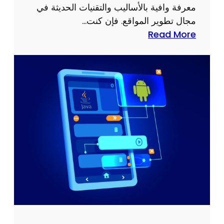
معرفة وافية بالأساليب والتقنيات الحديثة في
م
مجال تطوير المواقع. فإن كنت…
ب
:
Read More
ت
ط
د
ر
ئ
ق
ي
ا
ن
ن
:
ش
خ
ا
ط
ء
و
ا
ا
ل
ت
م
ب
و
س
ا
ي
ق