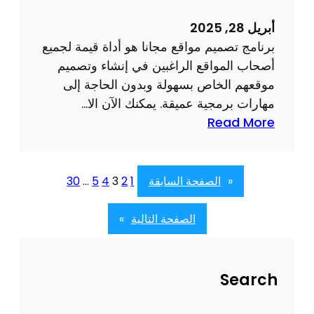
ق
أبريل 28, 2025
ع
برنامج تصميم مواقع مجانا هو أداة قيمة لجميع
:
أصحاب المواقع الراغبين في إنشاء وتصميم
ا
موقعهم الخاص بسهولة وبدون الحاجة إلى
ك
مهارات برمجية عميقة. يمكنك الآن الا…
ت
:
Read More
ش
ب
ف
ر
ك
ن
«
الصفحة السابقة
1
2
3
4
5
…
30
ي
ا
ف
م
الصفحة التالية
»
ي
ج
ة
ت
ا
ص
Search
خ
م
ت
ي