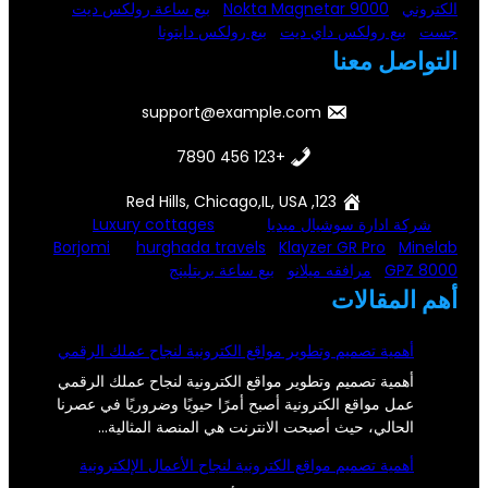
الكتروني
Nokta Magnetar 9000
بيع ساعة رولكس ديت
جست
بيع رولكس داي ديت
بيع رولكس دايتونا
التواصل معنا
support@example.com
+123 456 7890
123, Red Hills, Chicago,IL, USA
شركة ادارة سوشيال ميديا
Luxury cottages
Borjomi
hurghada travels
Klayzer GR Pro
Minelab
GPZ 8000
مرافقه ميلانو
بيع ساعة بريتلينج
أهم المقالات
أهمية تصميم وتطوير مواقع الكترونية لنجاح عملك الرقمي
أهمية تصميم وتطوير مواقع الكترونية لنجاح عملك الرقمي
عمل مواقع الكترونية أصبح أمرًا حيويًا وضروريًا في عصرنا
الحالي، حيث أصبحت الانترنت هي المنصة المثالية…
أهمية تصميم مواقع الكترونية لنجاح الأعمال الإلكترونية