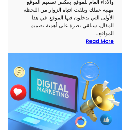
ا
والأداء العام للموقع. يعكس تصميم الموقع
ت
مهنية عملك ويلفت انتباه الزوار من اللحظة
م
الأولى التي يدخلون فيها الموقع. في هذا
ع
المقال، سنلقي نظرة على أهمية تصميم
س
المواقع…
ي
:
Read More
و
ش
س
ر
ي
ك
ر
ة
ف
ب
ي
ر
س
م
ج
ة
م
و