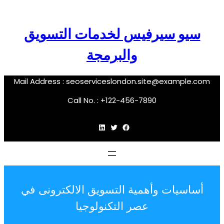
سيو سيرفيس لخدمات التسويق
والبرمجة
Mail Address :
seoserviceslondon.site@example.com
Call No. : +122-456-7890
فيسبوك
تويتر
لينكد إن
أساسيات وأهمية التسويق الالكترونى في
عصر التكنولوجيا