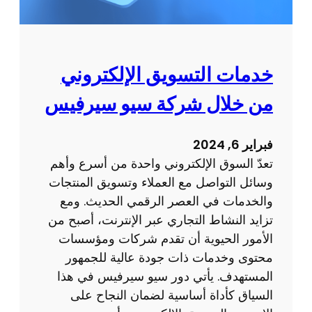
ا
ق
ع
س
خدمات التسويق الإلكتروني
ي
من خلال شركة سيو سيرفيس
و
س
ي
فبراير 6, 2024
ر
تعدّ السوق الإلكتروني واحدة من أسرع وأهم
ف
وسائل التواصل مع العملاء وتسويق المنتجات
ي
والخدمات في العصر الرقمي الحديث. ومع
س
تزايد النشاط التجاري عبر الإنترنت، أصبح من
الأمور الحيوية أن تقدم شركات ومؤسسات
محتوى وخدمات ذات جودة عالية للجمهور
المستهدف. يأتي دور سيو سيرفيس في هذا
السياق كأداة أساسية لضمان النجاح على