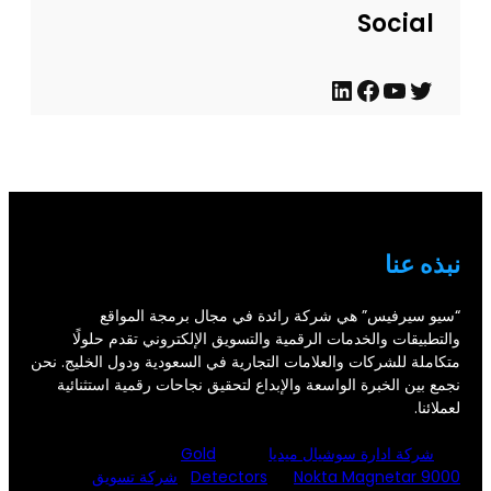
Social
ت
ي
ف
ل
و
و
ي
ي
ي
ت
س
ن
ت
ي
ب
ك
ر
و
و
د
نبذه عنا
ب
ك
إ
ن
“سيو سيرفيس” هي شركة رائدة في مجال برمجة المواقع
والتطبيقات والخدمات الرقمية والتسويق الإلكتروني تقدم حلولًا
متكاملة للشركات والعلامات التجارية في السعودية ودول الخليج. نحن
نجمع بين الخبرة الواسعة والإبداع لتحقيق نجاحات رقمية استثنائية
لعملائنا.
شركة ادارة سوشيال ميديا
Gold
Nokta Magnetar 9000
Detectors
شركة تسويق