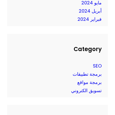
مايو 2024
س
أبريل 2024
ي
فبراير 2024
و
س
ي
ر
ف
Category
ي
س
SEO
برمجة تطبيقات
برمجة مواقع
تسويق الكتروني