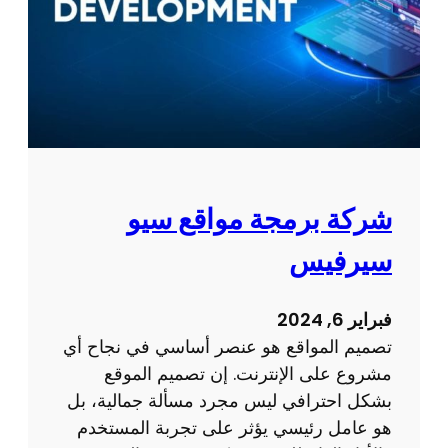
م
ي
م
و
ب
ر
م
ج
شركة برمجة مواقع سيو
ة
سيرفيس
ا
ل
ت
فبراير 6, 2024
ط
تصميم المواقع هو عنصر أساسي في نجاح أي
ب
مشروع على الإنترنت. إن تصميم الموقع
ي
بشكل احترافي ليس مجرد مسألة جمالية، بل
ق
هو عامل رئيسي يؤثر على تجربة المستخدم