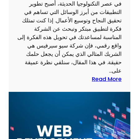
ح
في عصر التكنولوجيا الحديثة، أصبح تطوير
ث
التطبيقات من أبرز الوسائل التي تساهم في
م
تحقيق النجاح وتوسيع الأعمال. إذا كنت تمتلك
ع
فكرة لتطبيق مبتكر وتبحث عن الشركة
س
المناسبة لمساعدتك في تحويل هذه الفكرة إلى
ي
واقع رقمي، فإن شركة سيو سيرفيس هي
و
الشريك المثالي الذي يمكن أن يجعل حلمك
س
حقيقة. في هذا المقال، سنلقي نظرة عميقة
ي
على…
ر
:
Read More
ف
خ
ي
د
س
م
ا
ت
ت
ص