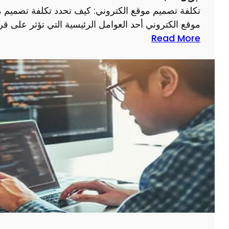
ة
م
تكلفة تصميم موقع الكتروني: كيف تحدد تكلفة تصميم م
م
و
موقع الكتروني أحد العوامل الرئيسية التي تؤثر على ق
و
ق
:
Read More
ا
ع
ت
ق
ك
ع
ل
ذ
ف
ا
ة
ت
ت
خ
ص
ب
م
ر
ي
ة
م
م
و
ق