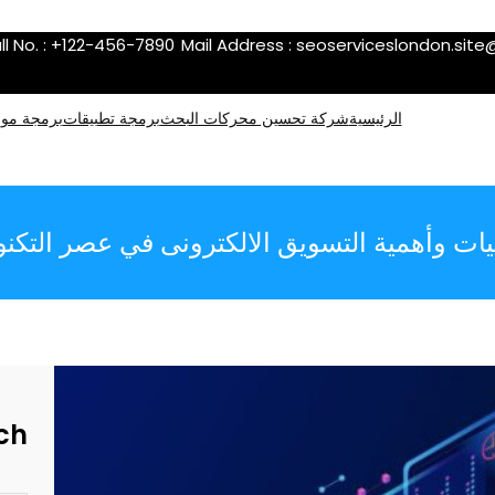
ll No. : +122-456-7890
Mail Address :
seoserviceslondon.sit
الرئيسية
شركة تحسين محركات البحث
برمجة تطبيقات
برمجة موا
ات وأهمية التسويق الالكترونى في عصر التكنول
ch