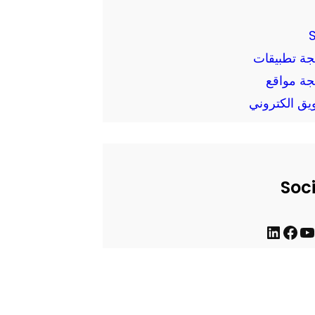
جة تطبيقات
جة مواقع
يق الكتروني
Soc
ف
ل
ي
ي
س
ن
ب
ك