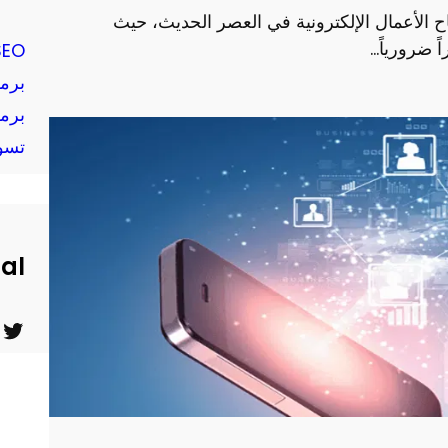
اح الأعمال الإلكترونية في العصر الحديث، حيث
 ضرورياً…
SEO
برم
برم
تسو
ial
ت
ي
و
و
ي
ت
ت
ي