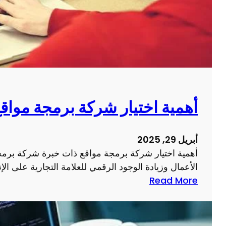
م
ل
ي
أ
م
ع
ص
م
ف
ا
ح
ل
ة
ا
و
أهمية اختيار شركة برمجة مواق
ل
ي
إ
ب
ل
أبريل 29, 2025
ع
ك
أهمية اختيار شركة برمجة مواقع ذات خبرة شركة برمجة
ل
ت
الأعمال وزيادة الوجود الرقمي للعلامة التجارية على الإن
ى
ر
:
Read More
ت
و
أ
ج
ن
ه
ر
ي
م
ب
ة