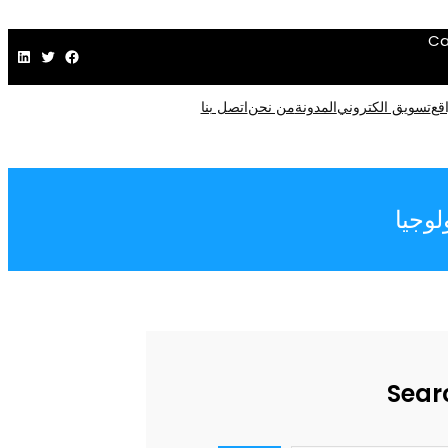
Ca
فيسبوك
تويتر
لينكد إن
قع
تسويق الكتروني
المدونة
من نحن
اتصل بنا
وجيا
Sear