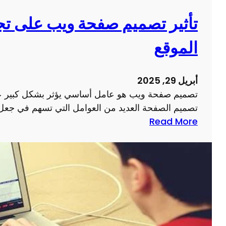
ق
ح
ع
ع
تأثير تصميم صفحة ويب على تج
ا
م
الموقع
ل
ل
ك
ك
ت
ا
أبريل 29, 2025
ر
ل
تصميم صفحة ويب هو عامل أساسي يؤثر بشكل كبير عل
و
ر
تصميم الصفحة العديد من العوامل التي تسهم في جعل
ن
ق
:
Read More
ي
م
ت
ة
ي
أ
ل
ث
ن
ي
ج
ر
ا
ت
ح
ص
ا